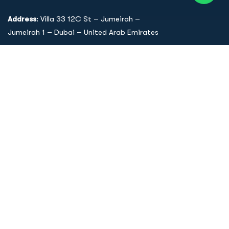
Address
: Villa 33 12C St – Jumeirah –
Jumeirah 1 – Dubai – United Arab Emirates
Support mail
:
drdisha333@gmail.com
Call Us: 058 54 66 911
Quick Links
Home
About Dr. Disha
Services
Dr. Disha's Protocol