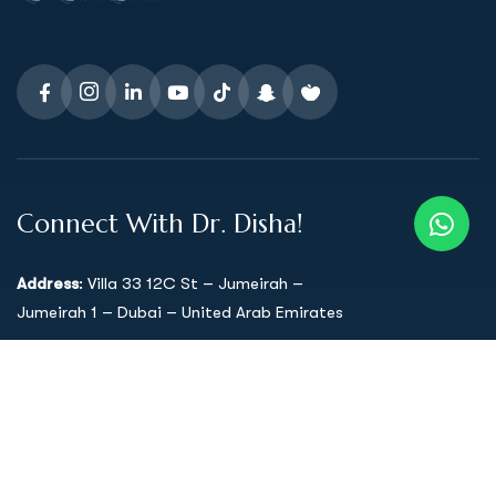
Connect With Dr. Disha!
Address
: Villa 33 12C St – Jumeirah –
Jumeirah 1 – Dubai – United Arab Emirates
Support mail
:
drdisha333@gmail.com
Call Us: 058 54 66 911